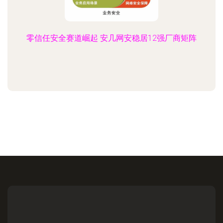
零信任安全赛道崛起 安几网安稳居12强厂商矩阵