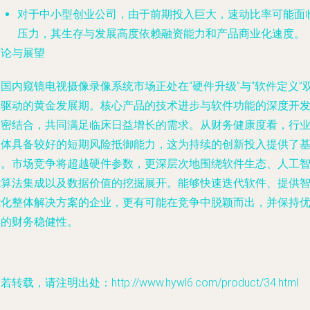
对于中小型创业公司，由于前期投入巨大，速动比率可能面
压力，其生存与发展高度依赖融资能力和产品商业化速度。
结论与展望
国内窥镜电视摄像录像系统市场正处在“硬件升级”与“软件定义”
轮驱动的黄金发展期。核心产品的技术进步与软件功能的深度开
紧密结合，共同满足临床日益增长的需求。从财务健康度看，行
整体具备较好的短期风险抵御能力，这为持续的创新投入提供了
础。市场竞争将超越硬件参数，更深层次地围绕软件生态、人工
能算法集成以及数据价值的挖掘展开。能够快速迭代软件、提供
能化整体解决方案的企业，更有可能在竞争中脱颖而出，并保持
异的财务稳健性。
若转载，请注明出处：http://www.hywl6.com/product/34.html