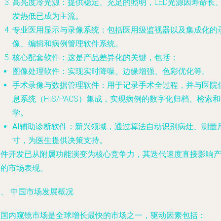
高亮度冷光源
：提供稳定、充足的照明，LED光源因寿命长
发热低已成为主流。
专业医用显示与录像系统
：包括医用级监视器以及集成化的
像、编辑和病例管理软件系统。
核心配套软件
：这是产品差异化的关键，包括：
图像处理软件
：实现实时降噪、边缘增强、色彩优化等。
手术录像与数据管理软件
：用于记录手术全过程，并与医院
息系统（HIS/PACS）集成，实现病例的数字化归档、检索
学。
AI辅助诊断软件
：新兴领域，通过算法自动识别病灶、测量
寸，为医生提供决策支持。
软件开发已从附属功能演变为核心竞争力，其迭代速度直接影响
品的市场表现。
、 中国市场发展概况
中国内窥镜市场是全球增长最快的市场之一，驱动因素包括：