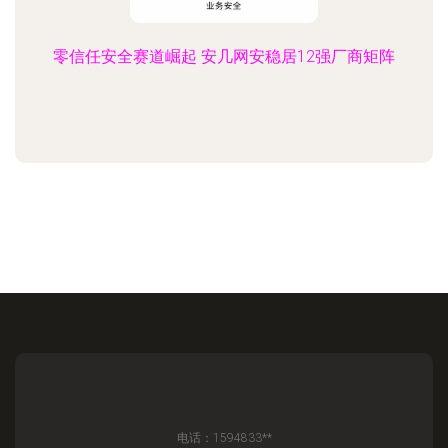
零信任安全赛道崛起 安几网安稳居12强厂商矩阵
电话：1594833**