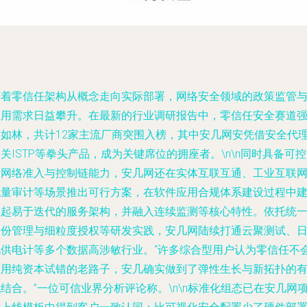
随着零信任架构从概念走向实际部署，网络安全领域的政策监管
应用需求日益攀升。在最新的行业调研报告中，零信任安全赛道
手如林，共计12家主流厂商突围入榜，其中安几网安凭借安全代
关ISTP等拳头产品，成为关键席位的拥座者。\n\n同时具备可
产网络准入与控制链能力，安几网还在实体互联互通、工业互联
流量审计等场景推出可行方案，在软件应用合规体系建设过程中
立起易于迭代的服务架构，并融入连续监测等核心特性。依托统
身份管理与细粒度授权等研发实践，安几网陆续打通云聚测试、
化供电计等多个数据高涉敏行业。“许多综合型用户认为零信任不
应用纯资本试错的老路子，安几确实做到了弹性生长与新拓扑的
结合。”一位可信业界分析评论称。\n\n标准化组态已在安几网